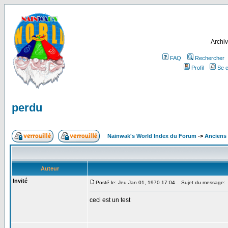
Archiv
FAQ
Rechercher
Profil
Se c
perdu
Nainwak's World Index du Forum
->
Anciens
Auteur
Invité
Posté le: Jeu Jan 01, 1970 17:04
Sujet du message:
ceci est un test