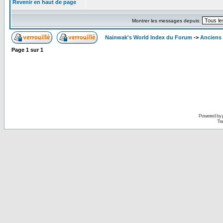
Revenir en haut de page
Montrer les messages depuis:
Nainwak's World Index du Forum
->
Anciens
Page
1
sur
1
Powered by
Tra